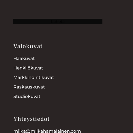
Lähetä
Valokuvat
Hääkuvat
Henkilökuvat
Markkinointikuvat
Raskauskuvat
Studiokuvat
Yhteystiedot
miika@miikahamalainen.com